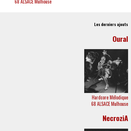
68
ALSACE
Mulhouse
Les derniers ajouts
Oural
Hardcore
Mélodique
68
ALSACE
Mulhouse
NecroziA