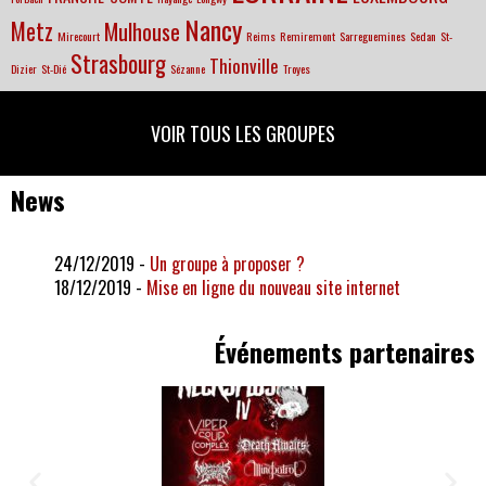
Nancy
Metz
Mulhouse
Mirecourt
Reims
Remiremont
Sarreguemines
Sedan
St-
Strasbourg
Thionville
Dizier
St-Dié
Sézanne
Troyes
VOIR TOUS LES GROUPES
News
24/12/2019
-
Un groupe à proposer ?
18/12/2019
-
Mise en ligne du nouveau site internet
Événements partenaires