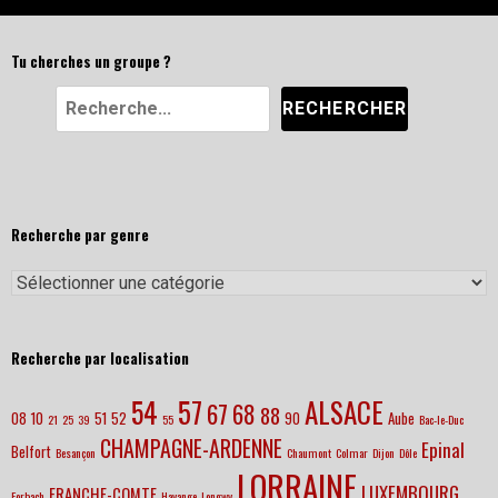
Tu cherches un groupe ?
Recherche par genre
Recherche par localisation
57
ALSACE
54
67
68
88
08
10
51
52
90
Aube
21
25
39
55
Bac-le-Duc
CHAMPAGNE-ARDENNE
Epinal
Belfort
Besançon
Chaumont
Colmar
Dijon
Dôle
LORRAINE
LUXEMBOURG
FRANCHE-COMTE
Forbach
Hayange
Longwy