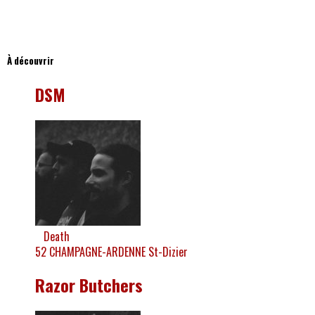
؜؜؜؜
À découvrir
DSM
Death
52
CHAMPAGNE-ARDENNE
St-Dizier
Razor Butchers