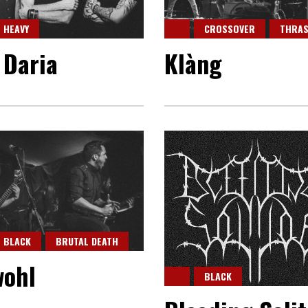
HEAVY
CROSSOVER
THRA
 Daria
Klàng
BLACK
BRUTAL DEATH
ohl
BLACK