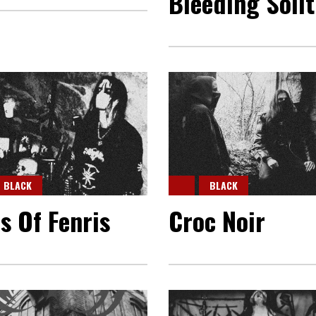
Bleeding Soli
BLACK
BLACK
s Of Fenris
Croc Noir