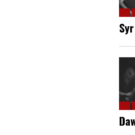
Syr
Daw