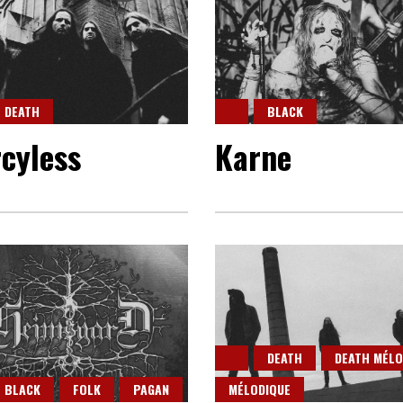
DEATH
BLACK
cyless
Karne
DEATH
DEATH MÉLO
BLACK
FOLK
PAGAN
MÉLODIQUE