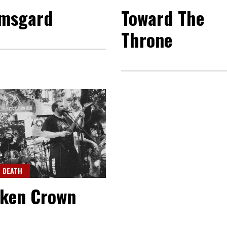
msgard
Toward The
Throne
DEATH
ken Crown