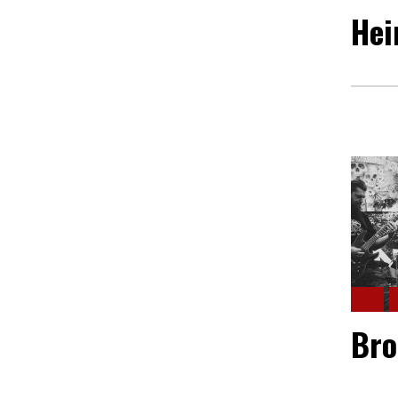
Hei
Bro