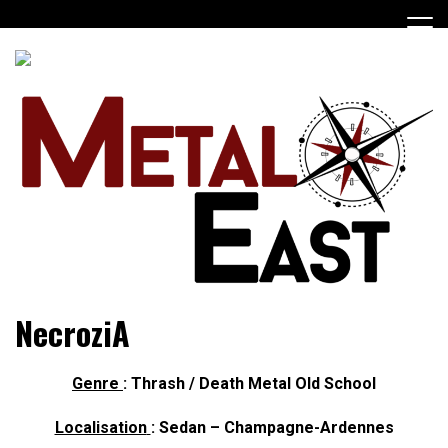
Skip
to
content
… du metal dans le Grand-Est !
Metal East
NecroziA
Genre
: Thrash / Death Metal Old School
Localisation
: Sedan – Champagne-Ardennes