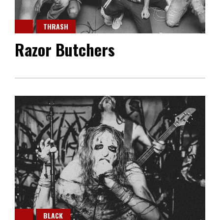
THRASH
Razor Butchers
BLACK