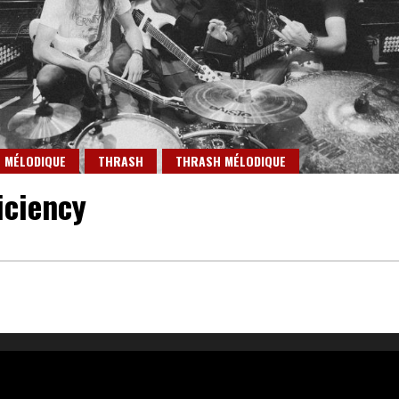
MÉLODIQUE
THRASH
THRASH MÉLODIQUE
iciency