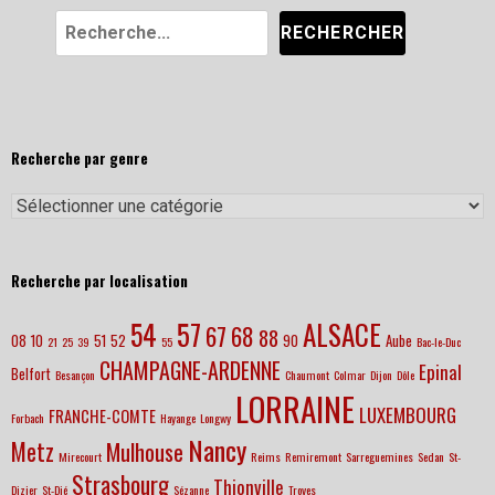
Recherche par genre
Recherche par localisation
57
ALSACE
54
67
68
88
08
10
51
52
90
Aube
21
25
39
55
Bac-le-Duc
CHAMPAGNE-ARDENNE
Epinal
Belfort
Besançon
Chaumont
Colmar
Dijon
Dôle
LORRAINE
LUXEMBOURG
FRANCHE-COMTE
Forbach
Hayange
Longwy
Nancy
Metz
Mulhouse
Mirecourt
Reims
Remiremont
Sarreguemines
Sedan
St-
Strasbourg
Thionville
Dizier
St-Dié
Sézanne
Troyes